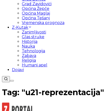
Grad Zavidovići
Općina Žepče
Općina Maglaj
Općina Tešanj
Vremenska prognoza
Z-Kutak
Zanimljivosti
Glas struke
Historija
Nauka
Tehnologija
Zabava
Religija
Humani apel
Dojavi
Tag: "
u21-reprezentacija
"