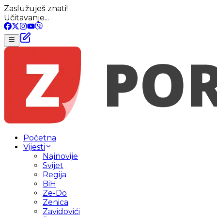
Zaslužuješ znati!
Učitavanje...
Početna
Vijesti
Najnovije
Svijet
Regija
BiH
Ze-Do
Zenica
Zavidovići