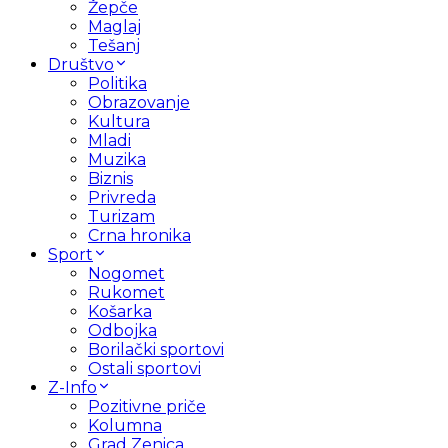
Žepče
Maglaj
Tešanj
Društvo
Politika
Obrazovanje
Kultura
Mladi
Muzika
Biznis
Privreda
Turizam
Crna hronika
Sport
Nogomet
Rukomet
Košarka
Odbojka
Borilački sportovi
Ostali sportovi
Z-Info
Pozitivne priče
Kolumna
Grad Zenica