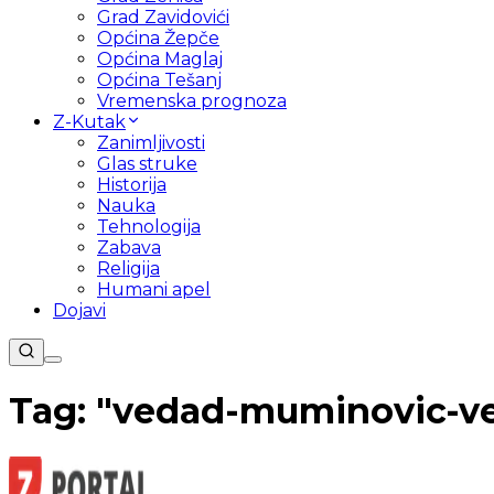
Grad Zavidovići
Općina Žepče
Općina Maglaj
Općina Tešanj
Vremenska prognoza
Z-Kutak
Zanimljivosti
Glas struke
Historija
Nauka
Tehnologija
Zabava
Religija
Humani apel
Dojavi
Tag: "
vedad-muminovic-v