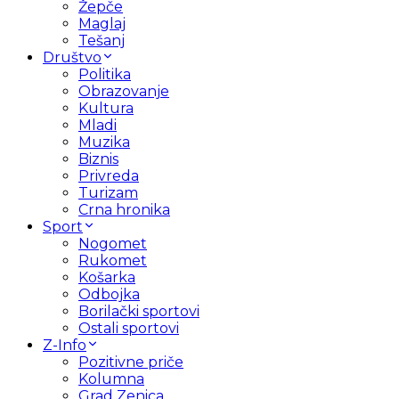
Žepče
Maglaj
Tešanj
Društvo
Politika
Obrazovanje
Kultura
Mladi
Muzika
Biznis
Privreda
Turizam
Crna hronika
Sport
Nogomet
Rukomet
Košarka
Odbojka
Borilački sportovi
Ostali sportovi
Z-Info
Pozitivne priče
Kolumna
Grad Zenica