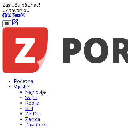
Zaslužuješ znati!
Učitavanje...
Početna
Vijesti
Najnovije
Svijet
Regija
BiH
Ze-Do
Zenica
Zavidovići