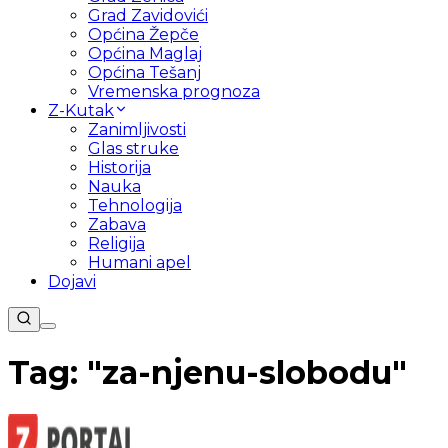
Grad Zavidovići
Općina Žepče
Općina Maglaj
Općina Tešanj
Vremenska prognoza
Z-Kutak
Zanimljivosti
Glas struke
Historija
Nauka
Tehnologija
Zabava
Religija
Humani apel
Dojavi
Tag: "
za-njenu-slobodu
"