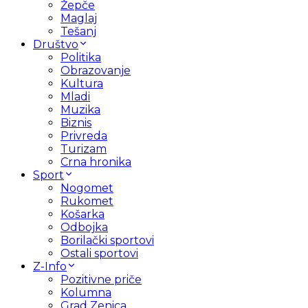
Žepče
Maglaj
Tešanj
Društvo
Politika
Obrazovanje
Kultura
Mladi
Muzika
Biznis
Privreda
Turizam
Crna hronika
Sport
Nogomet
Rukomet
Košarka
Odbojka
Borilački sportovi
Ostali sportovi
Z-Info
Pozitivne priče
Kolumna
Grad Zenica