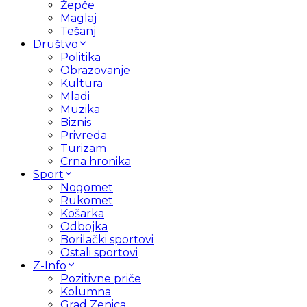
Žepče
Maglaj
Tešanj
Društvo
Politika
Obrazovanje
Kultura
Mladi
Muzika
Biznis
Privreda
Turizam
Crna hronika
Sport
Nogomet
Rukomet
Košarka
Odbojka
Borilački sportovi
Ostali sportovi
Z-Info
Pozitivne priče
Kolumna
Grad Zenica