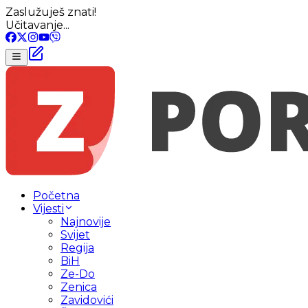
Zaslužuješ znati!
Učitavanje...
Početna
Vijesti
Najnovije
Svijet
Regija
BiH
Ze-Do
Zenica
Zavidovići