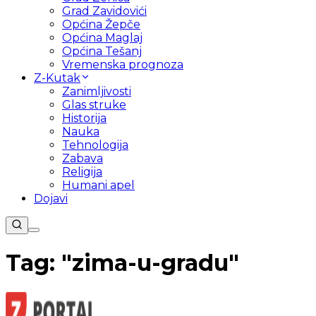
Grad Zavidovići
Općina Žepče
Općina Maglaj
Općina Tešanj
Vremenska prognoza
Z-Kutak
Zanimljivosti
Glas struke
Historija
Nauka
Tehnologija
Zabava
Religija
Humani apel
Dojavi
Tag: "
zima-u-gradu
"