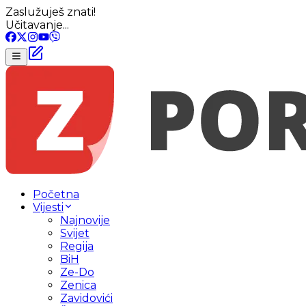
Zaslužuješ znati!
Učitavanje...
Početna
Vijesti
Najnovije
Svijet
Regija
BiH
Ze-Do
Zenica
Zavidovići