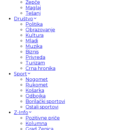
Žepče
Maglaj
Tešanj
Društvo
Politika
Obrazovanje
Kultura
Mladi
Muzika
Biznis
Privreda
Turizam
Crna hronika
Sport
Nogomet
Rukomet
Košarka
Odbojka
Borilački sportovi
Ostali sportovi
Z-Info
Pozitivne priče
Kolumna
Grad Zenica