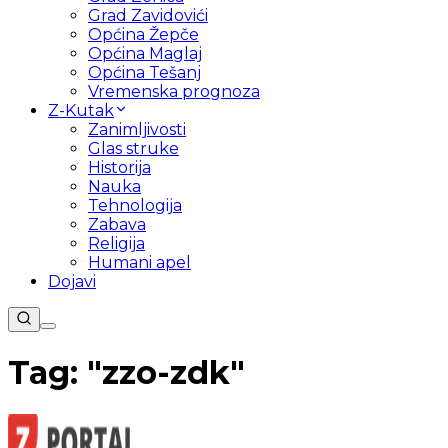
Grad Zavidovići
Općina Žepče
Općina Maglaj
Općina Tešanj
Vremenska prognoza
Z-Kutak
Zanimljivosti
Glas struke
Historija
Nauka
Tehnologija
Zabava
Religija
Humani apel
Dojavi
Tag: "
zzo-zdk
"