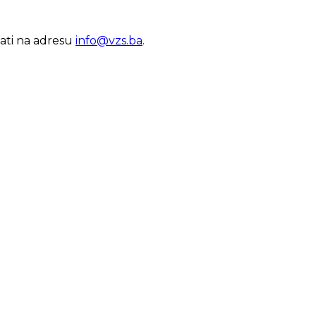
lati na adresu
info@vzs.ba
.