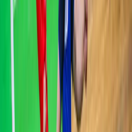
Zavidovići ovog vikenda domaćini
Enduro spektakla
7.8.2026
u
11:00