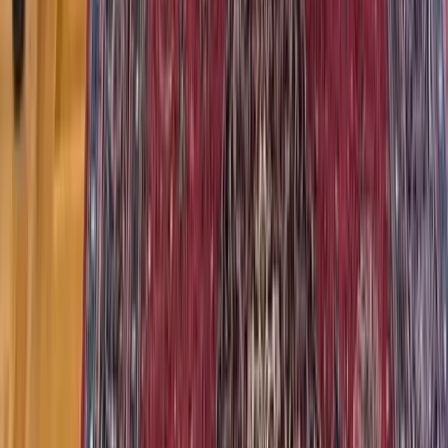
Uskoro u Zavidovićima: Splash
and Cash
4.8.2026
u
15:00