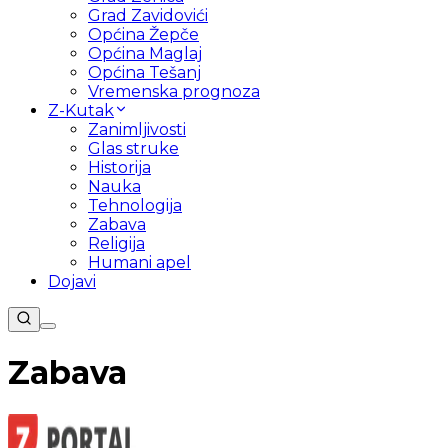
Grad Zavidovići
Općina Žepče
Općina Maglaj
Općina Tešanj
Vremenska prognoza
Z-Kutak
Zanimljivosti
Glas struke
Historija
Nauka
Tehnologija
Zabava
Religija
Humani apel
Dojavi
Zabava