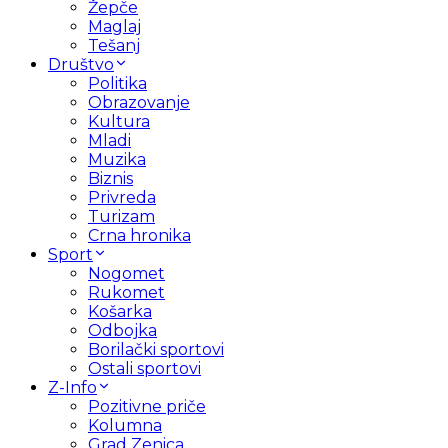
Žepče
Maglaj
Tešanj
Društvo
Politika
Obrazovanje
Kultura
Mladi
Muzika
Biznis
Privreda
Turizam
Crna hronika
Sport
Nogomet
Rukomet
Košarka
Odbojka
Borilački sportovi
Ostali sportovi
Z-Info
Pozitivne priče
Kolumna
Grad Zenica