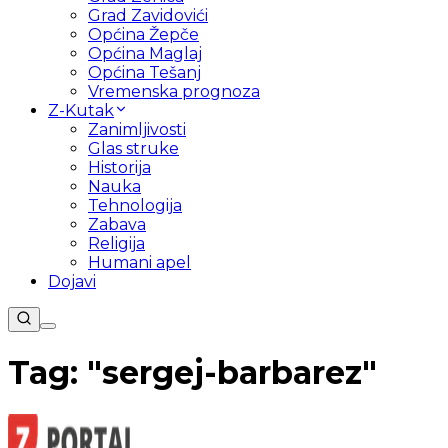
Grad Zavidovići
Općina Žepče
Općina Maglaj
Općina Tešanj
Vremenska prognoza
Z-Kutak
Zanimljivosti
Glas struke
Historija
Nauka
Tehnologija
Zabava
Religija
Humani apel
Dojavi
Tag: "
sergej-barbarez
"