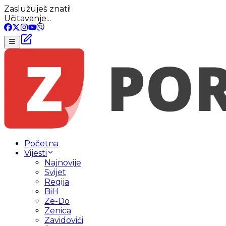
Zaslužuješ znati!
Učitavanje...
Početna
Vijesti
Najnovije
Svijet
Regija
BiH
Ze-Do
Zenica
Zavidovići